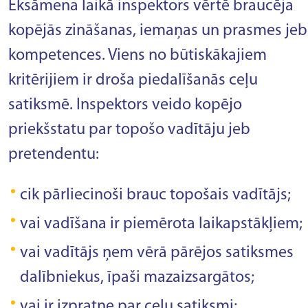
Eksāmena laikā inspektors vērtē braucēja
kopējās zināšanas, iemaņas un prasmes jeb
kompetences. Viens no būtiskākajiem
kritērijiem ir droša piedalīšanās ceļu
satiksmē. Inspektors veido kopējo
priekšstatu par topošo vadītāju jeb
pretendentu:
cik pārliecinoši brauc topošais vadītājs;
vai vadīšana ir piemērota laikapstākļiem;
vai vadītājs ņem vērā pārējos satiksmes
dalībniekus, īpaši mazaizsargātos;
vai ir izpratne par ceļu satiksmi;