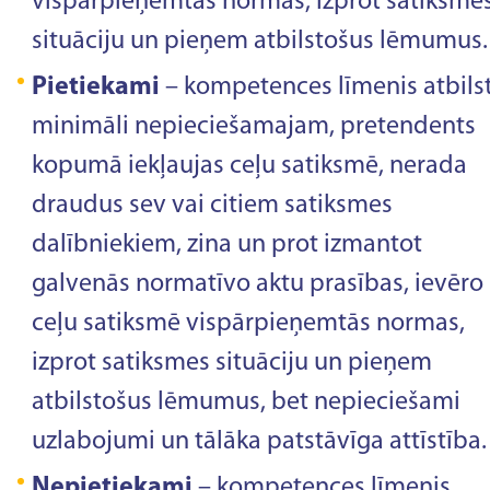
vispārpieņemtās normas, izprot satiksme
situāciju un pieņem atbilstošus lēmumus.
Pietiekami
– kompetences līmenis atbils
minimāli nepieciešamajam, pretendents
kopumā iekļaujas ceļu satiksmē, nerada
draudus sev vai citiem satiksmes
dalībniekiem, zina un prot izmantot
galvenās normatīvo aktu prasības, ievēro
ceļu satiksmē vispārpieņemtās normas,
izprot satiksmes situāciju un pieņem
atbilstošus lēmumus, bet nepieciešami
uzlabojumi un tālāka patstāvīga attīstība.
Nepietiekami
– kompetences līmenis