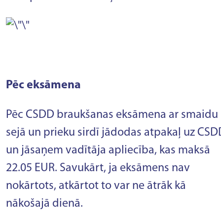
Pēc eksāmena
Pēc CSDD braukšanas eksāmena ar smaidu
sejā un prieku sirdī jādodas atpakaļ uz CSD
un jāsaņem vadītāja apliecība, kas maksā
22.05 EUR. Savukārt, ja eksāmens nav
nokārtots, atkārtot to var ne ātrāk kā
nākošajā dienā.