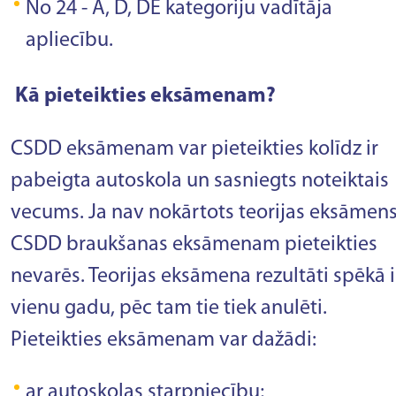
No 24 - A, D, DE kategoriju vadītāja
apliecību.
Kā pieteikties eksāmenam?
CSDD eksāmenam var pieteikties kolīdz ir
pabeigta autoskola un sasniegts noteiktais
vecums. Ja nav nokārtots teorijas eksāmens
CSDD braukšanas eksāmenam pieteikties
nevarēs. Teorijas eksāmena rezultāti spēkā i
vienu gadu, pēc tam tie tiek anulēti.
Pieteikties eksāmenam var dažādi:
ar autoskolas starpniecību;