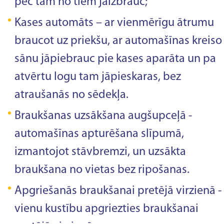
pēc tam no tiem jāizbrauc;
Kases automāts – ar vienmērīgu ātrumu
braucot uz priekšu, ar automašīnas kreiso
sānu jāpiebrauc pie kases aparāta un pa
atvērtu logu tam jāpieskaras, bez
atraušanās no sēdekļa.
Braukšanas uzsākšana augšupceļā -
automašīnas apturēšana slīpumā,
izmantojot stāvbremzi, un uzsākta
braukšana no vietas bez ripošanas.
Apgriešanās braukšanai pretējā virzienā -
vienu kustību apgriezties braukšanai