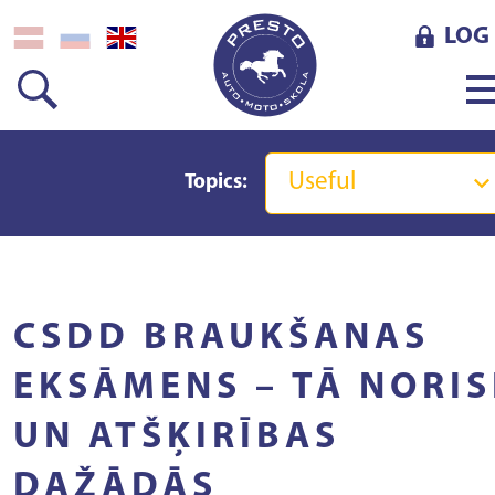
LOG 
Useful
Topics:
CSDD BRAUKŠANAS
EKSĀMENS – TĀ NORIS
UN ATŠĶIRĪBAS
DAŽĀDĀS