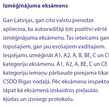
Izmēģinājuma eksāmens
Gan Latvijas, gan citu valstu pieredze
apliecina, ka autovadītāji ļoti pozitīvi vērtē
izmēģinājuma eksāmenu. Tas ieteicams ga
topošajiem, gan jau esošajiem vadītajiem.
Iespējams izmēģināt A1, A2, A, B, BE, C un C
kategoriju eksāmenu. A1, A2, A, BE, C un CE
kategoriju iemaņu pārbaude pieejama tikai
CSDD Rīgas nodaļā. Pēc eksāmena inspekto
tāpat kā eksāmenā izskaidros pieļautās
kļūdas un izsniegs protokolu.