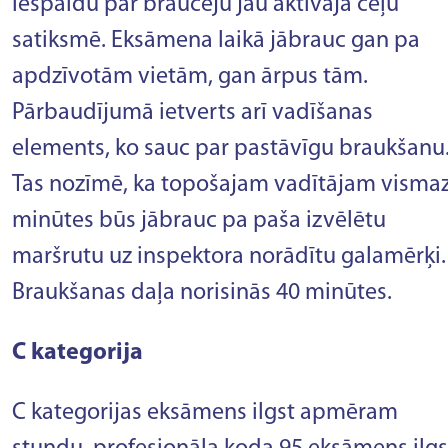
iespaidu par braucēju jau aktīvajā ceļu
satiksmē. Eksāmena laikā jābrauc gan pa
apdzīvotām vietām, gan ārpus tām.
Pārbaudījumā ietverts arī vadīšanas
elements, ko sauc par pastāvīgu braukšanu
Tas nozīmē, ka topošajam vadītājam vismaz
minūtes būs jābrauc pa paša izvēlētu
maršrutu uz inspektora norādītu galamērķi.
Braukšanas daļa norisinās 40 minūtes.
C kategorija
C kategorijas eksāmens ilgst apmēram