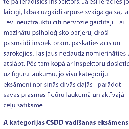
telpā ieradīsies inspektors. Ja esi ieradies ļo
laicīgi, labāk uzgaidi ārpusē svaigā gaisā, la
Tevi neuztrauktu citi nervozie gaidītāji. Lai
mazinātu psiholoģisko barjeru, droši
pasmaidi inspektoram, paskaties acīs un
sarokojies. Tas ļaus nedaudz nomierināties 
atslābt. Pēc tam kopā ar inspektoru dosieti
uz figūru laukumu, jo visu kategoriju
eksāmeni norisinās divās daļās - parādot
savas prasmes figūru laukumā un aktīvajā
ceļu satiksmē.
A kategorijas CSDD vadīšanas eksāmens