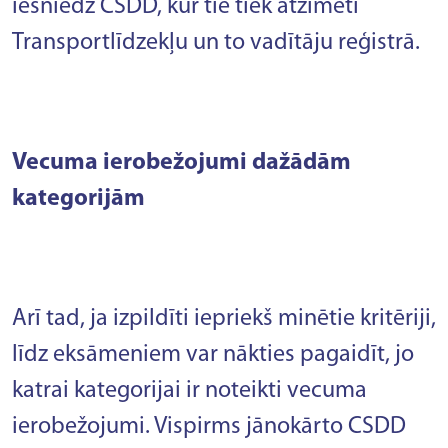
iesniedz CSDD, kur tie tiek atzīmēti
Transportlīdzekļu un to vadītāju reģistrā.
Vecuma ierobežojumi dažādām
kategorijām
Arī tad, ja izpildīti iepriekš minētie kritēriji,
līdz eksāmeniem var nākties pagaidīt, jo
katrai kategorijai ir noteikti vecuma
ierobežojumi. Vispirms jānokārto CSDD