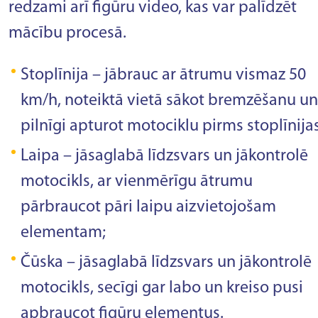
redzami arī figūru video, kas var palīdzēt
mācību procesā.
Stoplīnija – jābrauc ar ātrumu vismaz 50
km/h, noteiktā vietā sākot bremzēšanu un
pilnīgi apturot motociklu pirms stoplīnijas
Laipa – jāsaglabā līdzsvars un jākontrolē
motocikls, ar vienmērīgu ātrumu
pārbraucot pāri laipu aizvietojošam
elementam;
Čūska – jāsaglabā līdzsvars un jākontrolē
motocikls, secīgi gar labo un kreiso pusi
apbraucot figūru elementus.