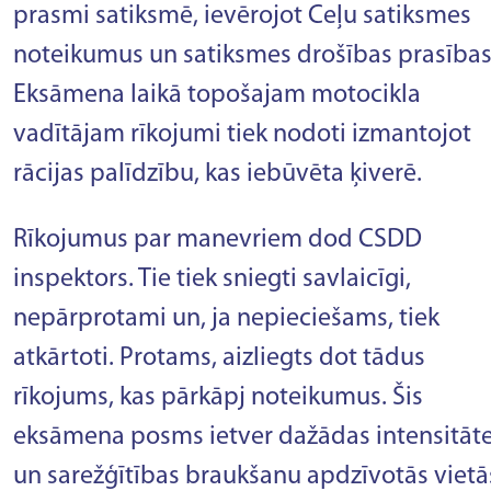
prasmi satiksmē, ievērojot Ceļu satiksmes
noteikumus un satiksmes drošības prasības
Eksāmena laikā topošajam motocikla
vadītājam rīkojumi tiek nodoti izmantojot
rācijas palīdzību, kas iebūvēta ķiverē.
Rīkojumus par manevriem dod CSDD
inspektors. Tie tiek sniegti savlaicīgi,
nepārprotami un, ja nepieciešams, tiek
atkārtoti. Protams, aizliegts dot tādus
rīkojums, kas pārkāpj noteikumus. Šis
eksāmena posms ietver dažādas intensitāt
un sarežģītības braukšanu apdzīvotās vietā