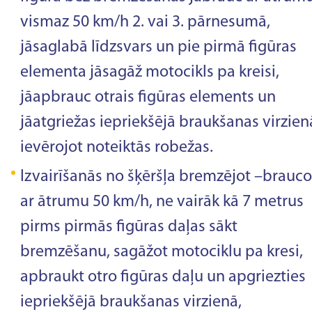
vismaz 50 km/h 2. vai 3. pārnesumā,
jāsaglabā līdzsvars un pie pirmā figūras
elementa jāsagāž motocikls pa kreisi,
jāapbrauc otrais figūras elements un
jāatgriežas iepriekšējā braukšanas virzien
ievērojot noteiktās robežas.
Izvairīšanās no šķēršļa bremzējot –brauco
ar ātrumu 50 km/h, ne vairāk kā 7 metrus
pirms pirmās figūras daļas sākt
bremzēšanu, sagāžot motociklu pa kresi,
apbraukt otro figūras daļu un apgriezties
iepriekšējā braukšanas virzienā,