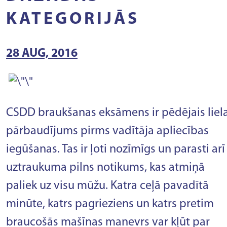
KATEGORIJĀS
28 AUG, 2016
CSDD braukšanas eksāmens ir pēdējais liela
pārbaudījums pirms vadītāja apliecības
iegūšanas. Tas ir ļoti nozīmīgs un parasti arī
uztraukuma pilns notikums, kas atmiņā
paliek uz visu mūžu. Katra ceļā pavadītā
minūte, katrs pagrieziens un katrs pretim
braucošās mašīnas manevrs var kļūt par