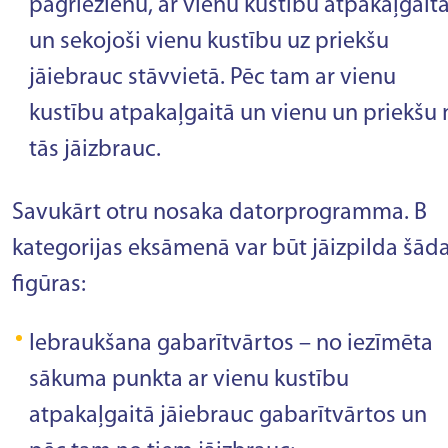
pagriezienu, ar vienu kustību atpakaļgait
un sekojoši vienu kustību uz priekšu
jāiebrauc stāvvietā. Pēc tam ar vienu
kustību atpakaļgaitā un vienu un priekšu 
tās jāizbrauc.
Savukārt otru nosaka datorprogramma. B
kategorijas eksāmenā var būt jāizpilda šād
figūras:
Iebraukšana gabarītvārtos – no iezīmēta
sākuma punkta ar vienu kustību
atpakaļgaitā jāiebrauc gabarītvārtos un