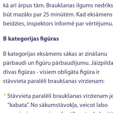
kā arī ārpus tām. Braukšanas ilgums nedrīks
būt mazāks par 25 minūtēm. Kad eksāmens
beidzies, inspektors informē par vērtējumu
B kategorijas figūras
B kategorijas eksāmens sākas ar zināšanu
pārbaudi un figūru pārbaudījumu. Jāizpild
divas figūras - visiem obligāta figūra ir
stāvvieta paralēli braukšanas virzienam:
Stāvvieta paralēli braukšanas virzienam j
“kabata”. No sākumstāvokļa, veicot labo