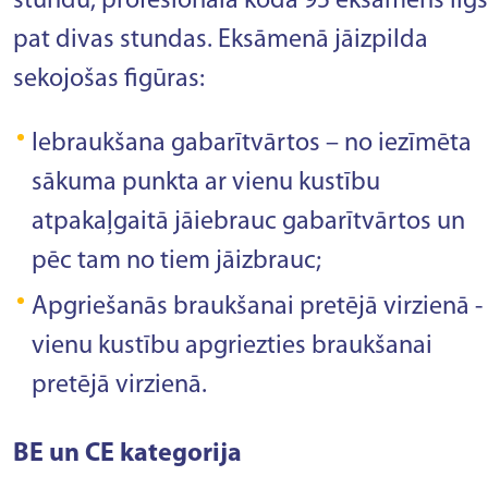
stundu, profesionāla koda 95 eksāmens ilgs
pat divas stundas. Eksāmenā jāizpilda
sekojošas figūras:
Iebraukšana gabarītvārtos – no iezīmēta
sākuma punkta ar vienu kustību
atpakaļgaitā jāiebrauc gabarītvārtos un
pēc tam no tiem jāizbrauc;
Apgriešanās braukšanai pretējā virzienā -
vienu kustību apgriezties braukšanai
pretējā virzienā.
BE un CE kategorija