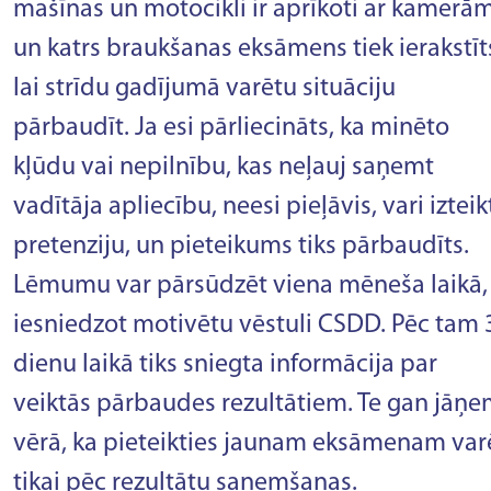
mašīnas un motocikli ir aprīkoti ar kamerām
un katrs braukšanas eksāmens tiek ierakstīt
lai strīdu gadījumā varētu situāciju
pārbaudīt. Ja esi pārliecināts, ka minēto
kļūdu vai nepilnību, kas neļauj saņemt
vadītāja apliecību, neesi pieļāvis, vari izteik
pretenziju, un pieteikums tiks pārbaudīts.
Lēmumu var pārsūdzēt viena mēneša laikā,
iesniedzot motivētu vēstuli CSDD. Pēc tam 
dienu laikā tiks sniegta informācija par
veiktās pārbaudes rezultātiem. Te gan jāņ
vērā, ka pieteikties jaunam eksāmenam var
tikai pēc rezultātu saņemšanas.