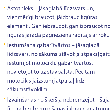
Astotnieks – jāsaglabā līdzsvars un,
vienmērīgi braucot, jāizbrauc figūras
elementi. Gan iebraucot, gan izbraucot n
figūras jārāda pagrieziena rādītājs ar roku
Iestumšana gabarītvārtos – jāsaglabā
līdzsvars, no sākuma stāvokļa atpakaļgait
iestumjot motociklu gabarītvārtos,
novietojot to uz stāvbalsta. Pēc tam
motocikls jāizstumj atpakaļ līdz
sākumstāvoklim.
Izvairīšanās no šķēršļa nebremzējot – šajā
figūrā bez bremzēšanas jābrauc ar ātrum