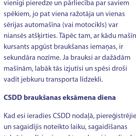
vienīgi pieredze un pārliecība par saviem
spēkiem, jo pat viena ražotāja un vienas
sērijas automašīna (vai motocikls) var
niansēs atšķirties. Tāpēc tam, ar kādu mašī
kursants apgūst braukšanas iemaņas, ir
sekundāra nozīme. Ja brauksi ar dažādām
mašīnām, labāk tās izjutīsi un spēsi droši
vadīt jebkuru transporta līdzekli.
CSDD braukšanas eksāmena diena
Kad esi ieradies CSDD nodaļā, piereģistrēji
un sagaidījis noteikto laiku, sagaidīšanas