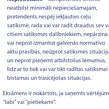
neatbilst minimāli nepieciešamajam,
pretendents nespēj iekļauties ceļu
satiksmē, rada vai var radīt draudus sev v
citiem satiksmes dalībniekiem, nepārzina
vai neprot izmantot galvenās normatīvo
aktu prasības, neizprot satiksmes situācij
un neprot pieņemt atbilstošus lēmumus,
līdz ar to tiek vai var tikt radītas satiksmei
bīstamas un traucējošas situācijas.
Eksāmens ir nokārtots, ja saņemts vērtējum
“labi” vai “pietiekami”.