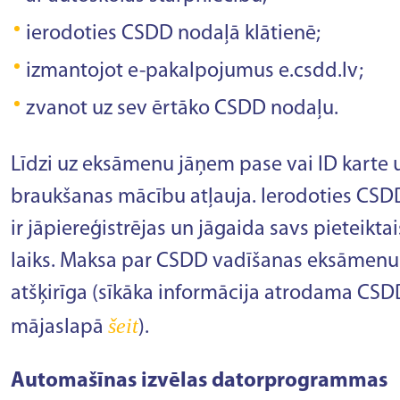
ierodoties CSDD nodaļā klātienē;
izmantojot e-pakalpojumus e.csdd.lv;
zvanot uz sev ērtāko CSDD nodaļu.
Līdzi uz eksāmenu jāņem pase vai ID karte 
braukšanas mācību atļauja. Ierodoties CSD
ir jāpiereģistrējas un jāgaida savs pieteiktai
laiks. Maksa par CSDD vadīšanas eksāmenu 
atšķirīga (sīkāka informācija atrodama CSD
šeit
mājaslapā
).
Automašīnas izvēlas datorprogrammas