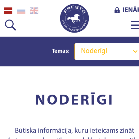
IENĀ
Noderīgi
Tēmas:
NODERĪGI
Būtiska informācija, kuru ieteicams zināt