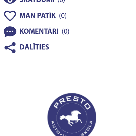
(
)
SKATĪJUMI
0
(
)
MAN PATĪK
0
(
)
KOMENTĀRI
0
DALĪTIES