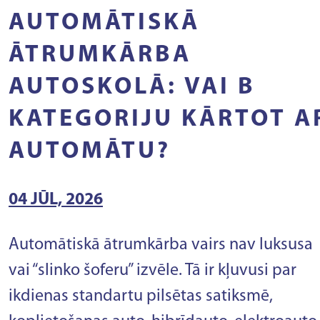
AUTOMĀTISKĀ
ĀTRUMKĀRBA
AUTOSKOLĀ: VAI B
KATEGORIJU KĀRTOT A
AUTOMĀTU?
04 JŪL, 2026
Automātiskā ātrumkārba vairs nav luksusa
vai “slinko šoferu” izvēle. Tā ir kļuvusi par
ikdienas standartu pilsētas satiksmē,