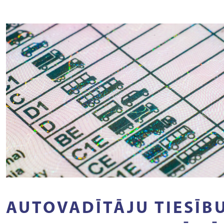
AUTOVADĪTĀJU TIESĪB