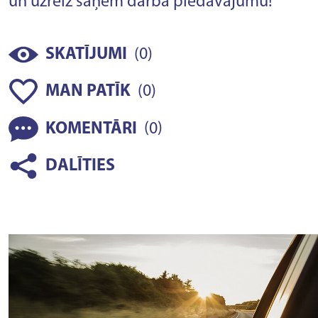
un uzreiz saņem darba piedāvājumu!
(
)
SKATĪJUMI
0
(
)
MAN PATĪK
0
(
)
KOMENTĀRI
0
DALĪTIES