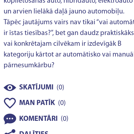
koplietošanas auto, hibrīdauto, elektroauto
un arvien lielākā daļā jauno automobiļu.
Tāpēc jautājums vairs nav tikai “vai automā
ir īstas tiesības?”, bet gan daudz praktiskāks
vai konkrētajam cilvēkam ir izdevīgāk B
kategoriju kārtot ar automātisko vai manuā
pārnesumkārbu?
(
)
SKATĪJUMI
0
(
)
MAN PATĪK
0
(
)
KOMENTĀRI
0