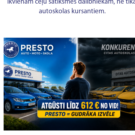
ikvienam ceļu satiksmes dalībniekam, ne tika
autoskolas kursantiem.