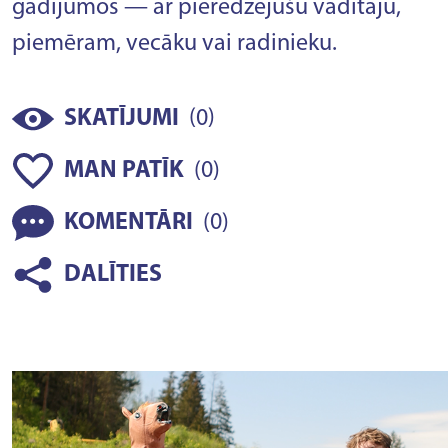
gadījumos — ar pieredzējušu vadītāju,
piemēram, vecāku vai radinieku.
(
)
SKATĪJUMI
0
(
)
MAN PATĪK
0
(
)
KOMENTĀRI
0
DALĪTIES