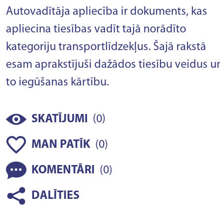
Autovadītāja apliecība ir dokuments, kas
apliecina tiesības vadīt tajā norādīto
kategoriju transportlīdzekļus. Šajā rakstā
esam aprakstījuši dažādos tiesību veidus u
to iegūšanas kārtību.
(
)
SKATĪJUMI
0
(
)
MAN PATĪK
0
(
)
KOMENTĀRI
0
DALĪTIES