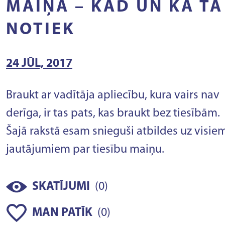
MAIŅA – KAD UN KĀ TĀ
NOTIEK
24 JŪL, 2017
Braukt ar vadītāja apliecību, kura vairs nav
derīga, ir tas pats, kas braukt bez tiesībām.
Šajā rakstā esam snieguši atbildes uz visie
jautājumiem par tiesību maiņu.
(
)
SKATĪJUMI
0
(
)
MAN PATĪK
0