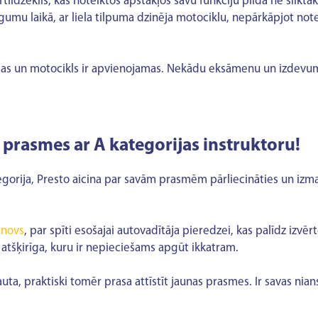
ortlīdzeklis, kas noteiktos apstākļos savu funkciju pilda ne slikt
ēgumu laikā, ar liela tilpuma dzinēja motociklu, nepārkāpjot no
bas un motocikls ir apvienojamas. Nekādu eksāmenu un izdevumu 
prasmes ar A kategorijas instruktoru!
kategorija, Presto aicina par savām prasmēm pārliecināties un i
rnovs
, par spīti esošajai autovadītāja pieredzei, kas palīdz izvēr
 atšķirīga, kuru ir nepieciešams apgūt ikkatram.
ļauta, praktiski tomēr prasa attīstīt jaunas prasmes. Ir savas nia