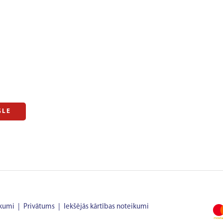
GLE
ikumi
|
Privātums
|
Iekšējās kārtības noteikumi