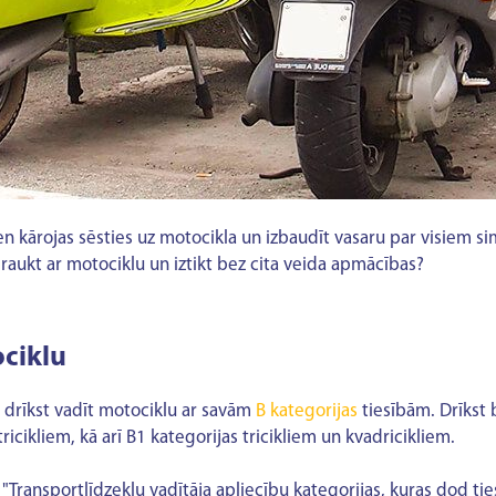
en kārojas sēsties uz motocikla un izbaudīt vasaru par visiem si
 braukt ar motociklu un iztikt bez cita veida apmācības?
ociklu
li drīkst vadīt motociklu ar savām
B kategorijas
tiesībām. Drīkst 
icikliem, kā arī B1 kategorijas tricikliem un kvadricikliem.
Transportlīdzekļu vadītāja apliecību kategorijas, kuras dod ties