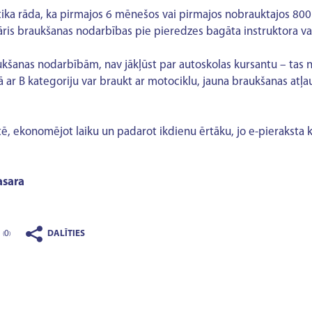
stika rāda, ka pirmajos 6 mēnešos vai pirmajos nobrauktajos 800
ris braukšanas nodarbības pie pieredzes bagāta instruktora var
ukšanas nodarbībām, nav jākļūst par autoskolas kursantu – tas 
ā ar B kategoriju var braukt ar motociklu, jauna braukšanas atļa
tē, ekonomējot laiku un padarot ikdienu ērtāku, jo e-pieraksta 
asara
0
DALĪTIES
(
)