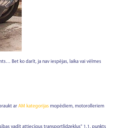
mts… Bet ko darīt, ja nav iespējas, laika vai vēlmes
braukt ar
AM kategorijas
mopēdiem, motorolleriem
ības vadīt attiecīgus transportlīdzekļus" 1.1. punkts