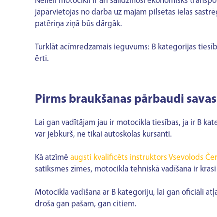
Nelieli motocikli ir arī salīdzinoši ekonomisks transp
jāpārvietojas no darba uz mājām pilsētas ielās sastr
patēriņa ziņā būs dārgāk.
Turklāt acīmredzamais ieguvums: B kategorijas tiesī
ērti.
Pirms braukšanas pārbaudi savas 
Lai gan vadītājam jau ir motocikla tiesības, ja ir B 
var jebkurš, ne tikai autoskolas kursanti.
Kā atzīmē
augsti kvalificēts instruktors Vsevolods Če
satiksmes zīmes, motocikla tehniskā vadīšana ir krasi
Motocikla vadīšana ar B kategoriju, lai gan oficiāli at
droša gan pašam, gan citiem.