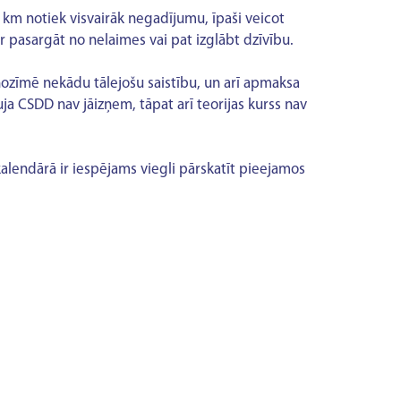
 km notiek visvairāk negadījumu, īpaši veicot
 pasargāt no nelaimes vai pat izglābt dzīvību.
nozīmē nekādu tālejošu saistību, un arī apmaksa
uja CSDD nav jāizņem, tāpat arī teorijas kurss nav
kalendārā ir iespējams viegli pārskatīt pieejamos