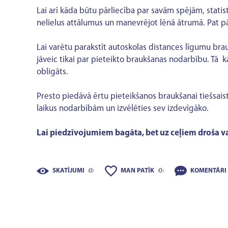
Lai arī kāda būtu pārliecība par savām spējām, stati
nelielus attālumus un manevrējot lēnā ātrumā. Pat pā
Lai varētu parakstīt autoskolas distances līgumu bra
jāveic tikai par pieteikto braukšanas nodarbību. Tā k
obligāts.
Presto piedāvā ērtu pieteikšanos braukšanai tiešsais
laikus nodarbībām un izvēlēties sev izdevīgāko.
Lai piedzīvojumiem bagāta, bet uz ceļiem droša v
SKATĪJUMI
0
MAN PATĪK
0
KOMENTĀRI
(
)
(
)