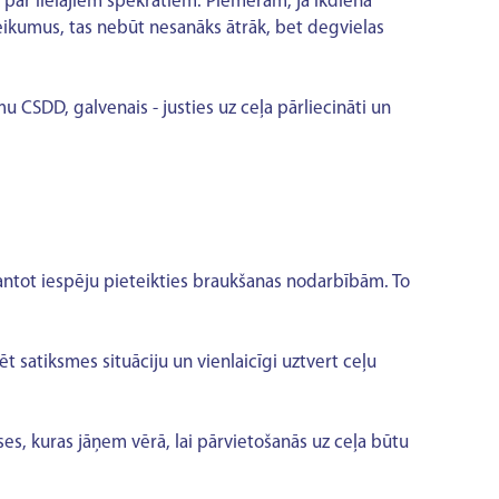
āk par lielajiem spēkratiem. Piemēram, ja ikdienā
teikumus, tas nebūt nesanāks ātrāk, bet degvielas
CSDD, galvenais - justies uz ceļa pārliecināti un
zmantot iespēju pieteikties braukšanas nodarbībām. To
tēt satiksmes situāciju un vienlaicīgi uztvert ceļu
nses, kuras jāņem vērā, lai pārvietošanās uz ceļa būtu