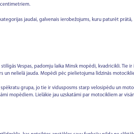
kcentimetriem.
kategorijas jaudai, galvenais ierobežojums, kuru paturēt prātā, i
stilīgās Vespas, padomju laika Minsk mopēdi, kvadricikli. Tie ir i
vars un nelielā jauda. Mopēdi pēc pielietojuma līdzinās motocikl
a spēkratu grupa, jo tie ir vidusposms starp velosipēdu un motoc
ināmi mopēdiem. Lielākie jau uzskatāmi par motocikliem ar visā