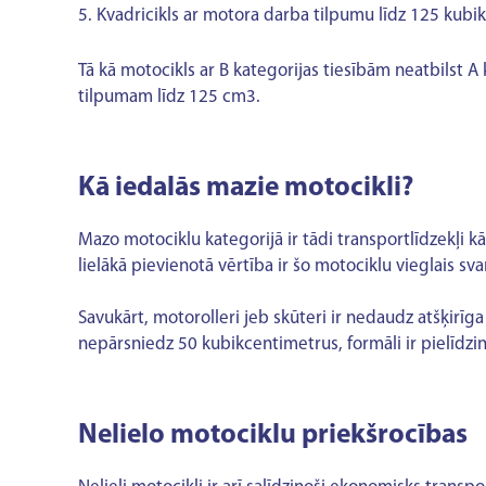
Kvadricikls ar motora darba tilpumu līdz 125 kubi
Tā kā motocikls ar B kategorijas tiesībām neatbilst A 
tilpumam līdz 125 cm3.
Kā iedalās mazie motocikli?
Mazo motociklu kategorijā ir tādi transportlīdzekļi kā 
lielākā pievienotā vērtība ir šo motociklu vieglais s
Savukārt, motorolleri jeb skūteri ir nedaudz atšķirīg
nepārsniedz 50 kubikcentimetrus, formāli ir pielīdz
Nelielo motociklu priekšrocības