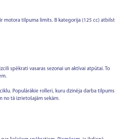
r motora tilpuma limits. B kategorija (125 cc) atbilst
zcili spēkrati vasaras sezonai un aktīvai atpūtai. To
iem.
iklu. Populārākie rolleri, kuru dzinēja darba tilpums
m no tā izrietošajām sekām.