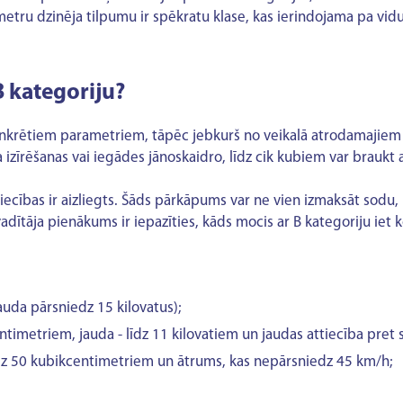
imetru dzinēja tilpumu ir spēkratu klase, kas ierindojama pa v
B kategoriju?
konkrētiem parametriem, tāpēc jebkurš no veikalā atrodamajiem 
izīrēšanas vai iegādes jānoskaidro, līdz cik kubiem var braukt 
pliecības ir aizliegts. Šāds pārkāpums var ne vien izmaksāt sodu
adītāja pienākums ir iepazīties, kāds mocis ar B kategoriju iet 
auda pārsniedz 15 kilovatus);
timetriem, jauda - līdz 11 kilovatiem un jaudas attiecība pret sv
dz 50 kubikcentimetriem un ātrums, kas nepārsniedz 45 km/h;