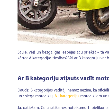
Saule, vējš un bezgalīgas iespējas acu priekšā – tā vi
kārtot A kategorijas tiesības? Vai ar B kategoriju var
Ar B kategoriju atļauts vadīt mot
Daudzi B kategorijas vadītāji nemaz nezina, ka oficiā
un sniega motociklu,
A1 kategorijas
motocikliem un tr
Jā, patiešām, Ceļu satiksmes noteikumu 1. pielikuma "