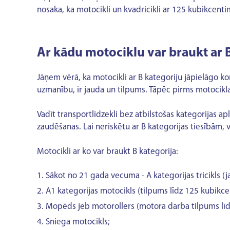
nosaka, ka motocikli un kvadricikli ar 125 kubikcent
Ar kādu motociklu var braukt ar 
Jāņem vērā, ka motocikli ar B kategoriju jāpielāgo 
uzmanību, ir jauda un tilpums. Tāpēc pirms motocikla 
Vadīt transportlīdzekli bez atbilstošas kategorijas a
zaudēšanas. Lai neriskētu ar B kategorijas tiesībām, v
Motocikli ar ko var braukt B kategorija:
Sākot no 21 gada vecuma - A kategorijas tricikls (j
A1 kategorijas motocikls (tilpums līdz 125 kubikcen
Mopēds jeb motorollers (motora darba tilpums lī
Sniega motocikls;