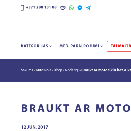
+371 288 131 88
KATEGORIJAS
MED. PAKALPOJUMI
TĀLMĀCĪ
Sākums
Autoskola
Blogs
Noderīgi
Braukt ar motociklu bez A k
BRAUKT AR MOTO
12 JŪN, 2017