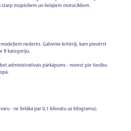
idu starp mopēdiem un lielajiem motocikliem.
modeļiem nederēs. Galvenie kritēriji, kam pievērst
ar B kategoriju.
, bet administratīvais pārkāpums - novest pie tiesību
kopā.
aru - ne lielāka par 0,1 kilovatu uz kilogramu);