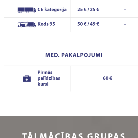
CE kategorija
25 € / 25 €
–
Kods 95
50 € / 49 €
–
MED. PAKALPOJUMI
Pirmās
palīdzības
60 €
kursi
TĀLMĀCĪBAS GRUPAS