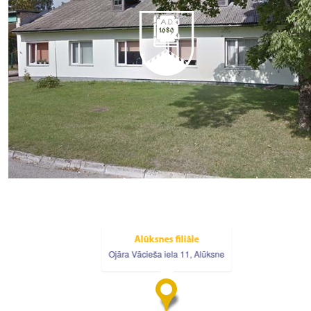
Alūksnes filiāle
Ojāra Vācieša iela 11, Alūksne