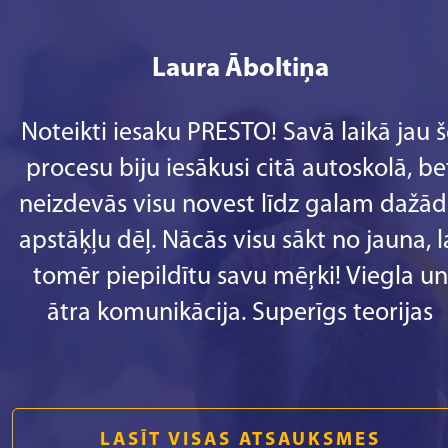
Laura Āboltiņa
Noteikti iesaku PRESTO! Savā laikā jau 
procesu biju iesākusi citā autoskolā, be
neizdevās visu novest līdz galam dažā
apstāķļu dēļ. Nācās visu sākt no jauna, l
tomēr piepildītu savu mēŗki! Viegla un
ātra komunikācija. Superīgs teorijas
pasniedzējs Mārtiņš Pušpurs. Ērta
pieteikšanās uz braukšanu pie
insturktoriem!
LASĪT VISAS ATSAUKSMES