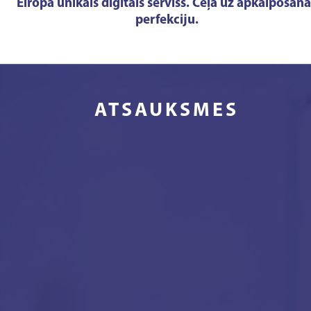
Eiropā unikāls digitāls serviss. Ceļā uz apkalpošana
perfekciju.
ATSAUKSMES