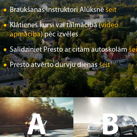
Braukšanas instruktori Alūksnē
šeit
Klātienes kursi vai tālmācībā (
video
apmācība
) pēc izvēles
Salīdziniet Presto ar citām autoskolām
šei
Presto atvērto durvju dienas
šeit
A
B