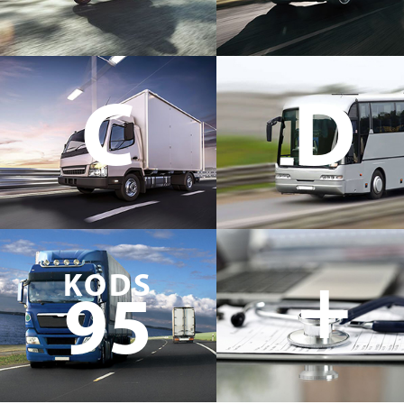
C
D
+
KODS
95