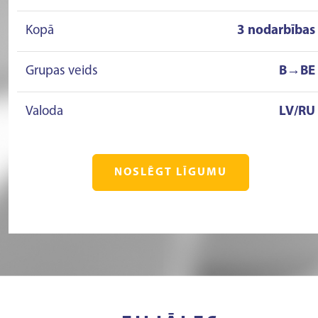
Kopā
3 nodarbības
Grupas veids
B→BE
Valoda
LV/RU
NOSLĒGT LĪGUMU