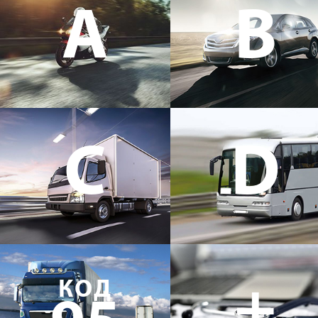
A
B
C
D
+
КОД