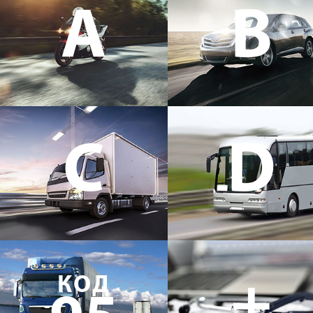
A
B
C
D
+
КОД