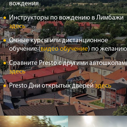
вождения
Инструкторы по вождению в Лимбажи
здесь
Очные курсы или дистанционное
обучение (
видео обучение
) по желанию
Сравните Presto с другими автошколам
здесь
Presto Дни открытых дверей
здесь