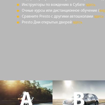
Инструкторы по вождению в Субате
здесь
Очные курсы или дистанционное обучение (
ви
Сравните Presto с другими автошколами
здесь
Presto Дни открытых дверей
здесь
A
B