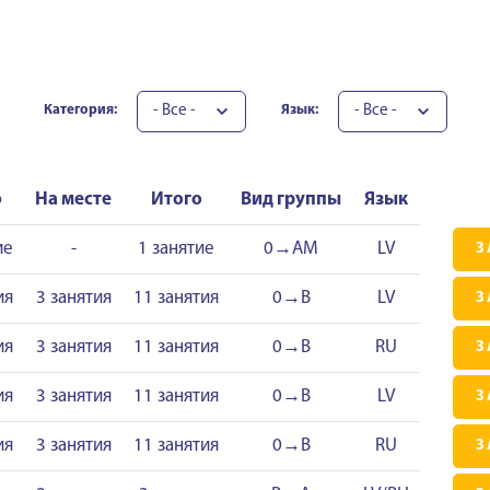
- Все -
- Все -
Категория:
Язык:
о
На месте
Итого
Вид группы
Язык
ие
-
1 занятие
0→AM
LV
З
ия
3 занятия
11 занятия
0→B
LV
З
ия
3 занятия
11 занятия
0→B
RU
З
ия
3 занятия
11 занятия
0→B
LV
З
ия
3 занятия
11 занятия
0→B
RU
З