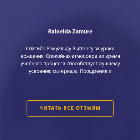
Rainelda Zamure
Спасибо Ромуальду Вьятерсу за уроки
вождения! Спокойная атмосфера во время
учебного процесса способствует лучшему
усвоению материала. Поощрение и
эмоционально сбалансированное
объяснение, помогает не только технически
правильно водить машину, но и обрести
уверенность в своих силах. Это было самым
ЧИТАТЬ ВСЕ ОТЗЫВЫ
важным для меня! БОЛЬШОЕ СПАСИБО!