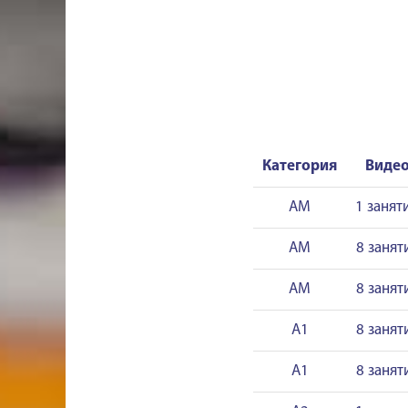
Категория
Виде
AM
1 занят
AM
8 занят
AM
8 занят
A1
8 занят
A1
8 занят