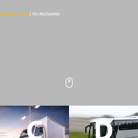
део обучение
) по желанию
C
D