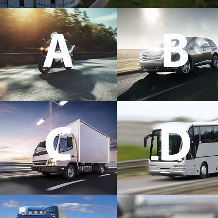
A
B
C
D