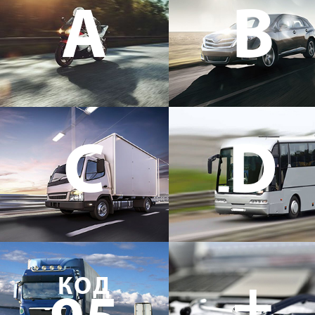
A
B
C
D
+
КОД