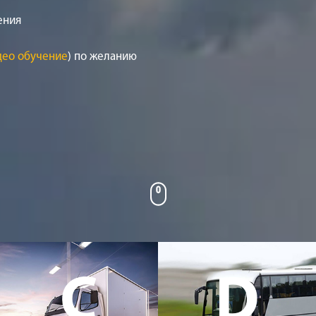
ения
део обучение
) по желанию
C
D