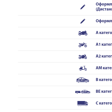
Оформл
(Диста
Оформле
A катег
A1 кате
A2 кате
AM кате
B катег
BE кате
C катег