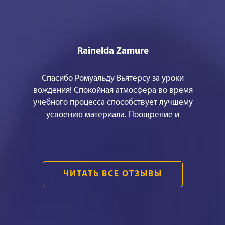
Rainelda Zamure
Спасибо Ромуальду Вьятерсу за уроки
вождения! Спокойная атмосфера во время
учебного процесса способствует лучшему
усвоению материала. Поощрение и
эмоционально сбалансированное
объяснение, помогает не только технически
правильно водить машину, но и обрести
уверенность в своих силах. Это было самым
ЧИТАТЬ ВСЕ ОТЗЫВЫ
важным для меня! БОЛЬШОЕ СПАСИБО!