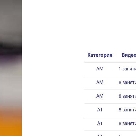
Категория
Виде
AM
1 занят
AM
8 занят
AM
8 занят
A1
8 занят
A1
8 занят