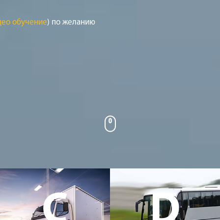
део обучение
) по желанию
C
D