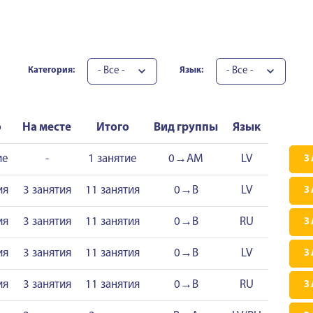
- Все -
- Все -
Категория:
Язык:
о
На месте
Итого
Вид группы
Язык
ие
-
1 занятие
0→AM
LV
З
ия
3 занятия
11 занятия
0→B
LV
З
ия
3 занятия
11 занятия
0→B
RU
З
ия
3 занятия
11 занятия
0→B
LV
З
ия
3 занятия
11 занятия
0→B
RU
З