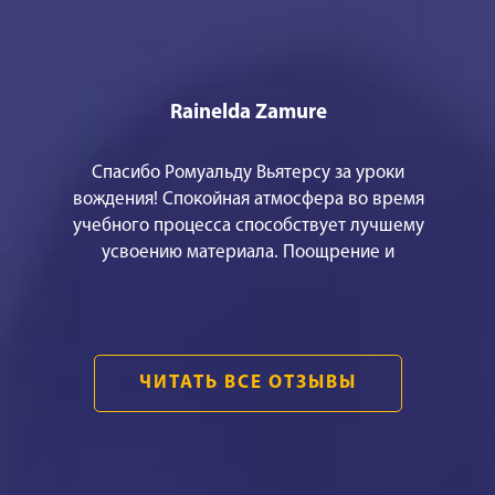
Rainelda Zamure
Спасибо Ромуальду Вьятерсу за уроки
вождения! Спокойная атмосфера во время
учебного процесса способствует лучшему
усвоению материала. Поощрение и
эмоционально сбалансированное
объяснение, помогает не только технически
правильно водить машину, но и обрести
уверенность в своих силах. Это было самым
ЧИТАТЬ ВСЕ ОТЗЫВЫ
важным для меня! БОЛЬШОЕ СПАСИБО!