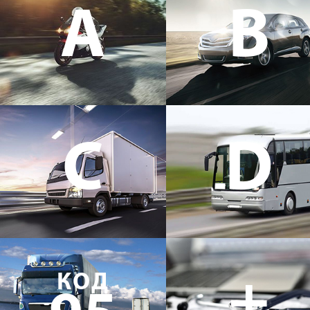
A
B
C
D
+
КОД