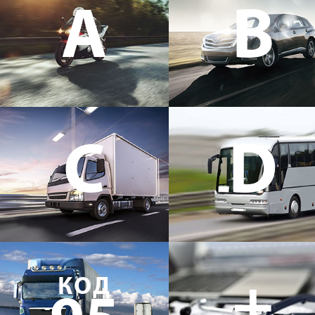
A
B
C
D
+
КОД