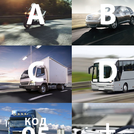
A
B
C
D
+
КОД