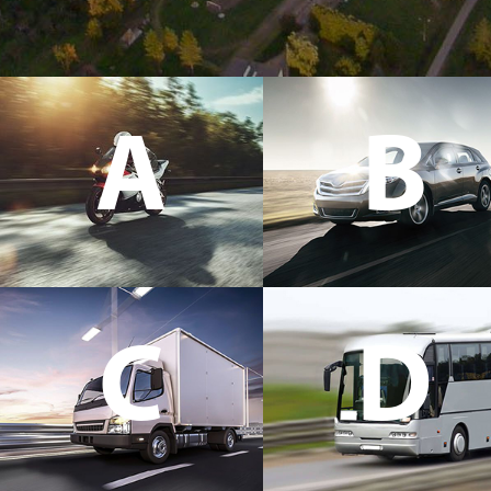
A
B
C
D