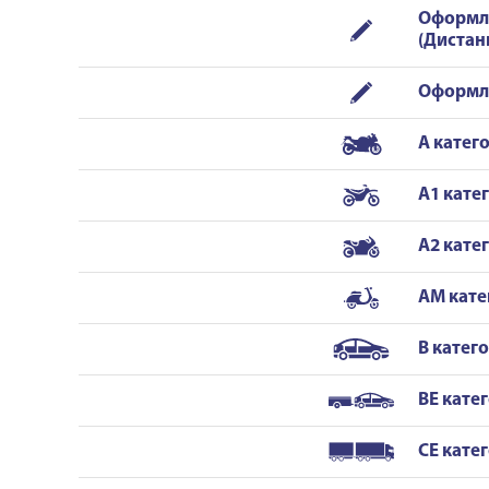
Оформл
(Диста
Оформле
A катег
A1 кате
A2 кате
AM кате
B катег
BE кате
CE кате