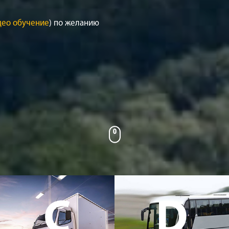
део обучение
) по желанию
C
D