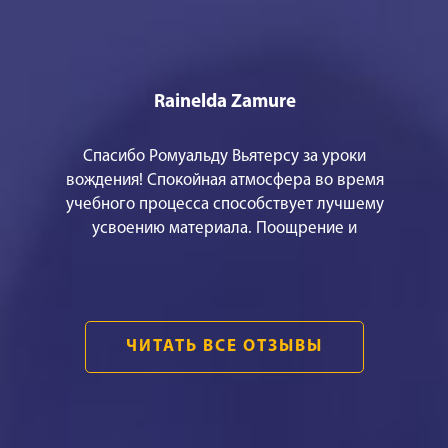
Rainelda Zamure
Спасибо Ромуальду Вьятерсу за уроки
вождения! Спокойная атмосфера во время
учебного процесса способствует лучшему
усвоению материала. Поощрение и
эмоционально сбалансированное
объяснение, помогает не только технически
правильно водить машину, но и обрести
уверенность в своих силах. Это было самым
ЧИТАТЬ ВСЕ ОТЗЫВЫ
важным для меня! БОЛЬШОЕ СПАСИБО!