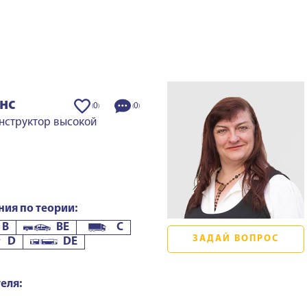
нс
0
0
(
)
(
)
нструктор высокой
ния по теории:
B
BE
C
ЗАДАЙ ВОПРОС
D
DE
еля: