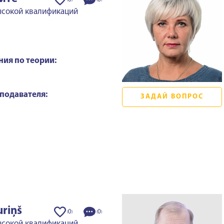
(
)
(
)
ысокой квалификаций
ния по теории:
подавателя:
ЗАДАЙ ВОПРОС
riņš
0
0
(
)
(
)
сокой квалификаций,