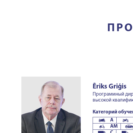
ПР
Ēriks Griģis
Программный дир
высокой квалифи
Категорий обуче
A
AM
C