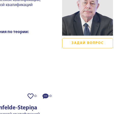
кой квалификаций
ния по теории:
ЗАДАЙ ВОПРОС
0
0
(
)
(
)
nfelde-Stepiņa