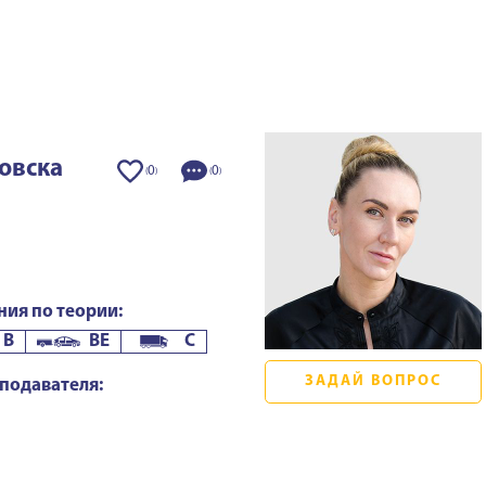
овска
0
0
(
)
(
)
ния по теории:
B
BE
C
ЗАДАЙ ВОПРОС
подавателя: