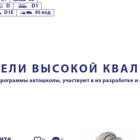
D
D1
D1E
95 код
ТЕЛИ ВЫСОКОЙ КВА
ограммы автошколы, участвуют в их разработке и с
ите
0
0