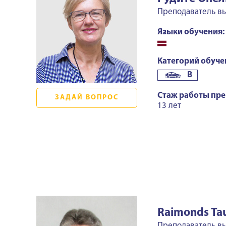
Преподаватель в
Языки обучения:
Категорий обуче
B
Стаж работы пре
ЗАДАЙ ВОПРОС
13 лет
Raimonds Tau
Преподаватель вы