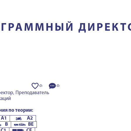
ОГРАММНЫЙ ДИРЕКТ
0
0
(
)
(
)
ектор, Преподаватель
каций
ния по теории:
A1
A2
B
BE
C1
CE