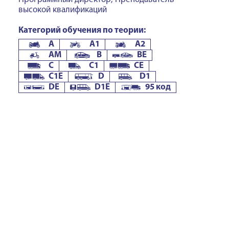
высокой квалификаций
Категорий обучения по теории:
A
A1
A2
AM
B
BE
C
C1
CE
C1E
D
D1
DE
D1E
95 код