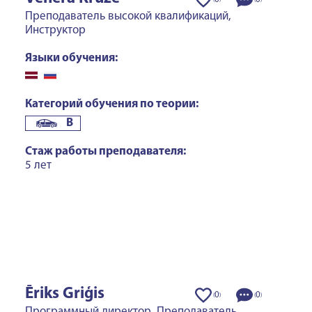
(
)
(
)
Преподаватель высокой квалификаций,
Инструктор
Языки обучения:
Категорий обучения по теории:
B
Стаж работы преподавателя:
5 лет
Ēriks Griģis
0
0
(
)
(
)
Программный директор, Преподаватель