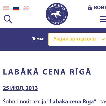
ВОЙ
Акции автошколы
Темы:
LABĀKĀ CENA RĪGĀ
25 ИЮЛ, 2013
Šobrīd norit akcija
"Labākā cena Rīgā"
- tā