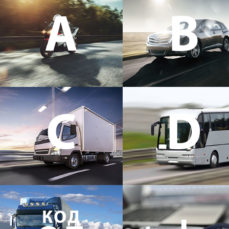
A
B
C
D
КОД