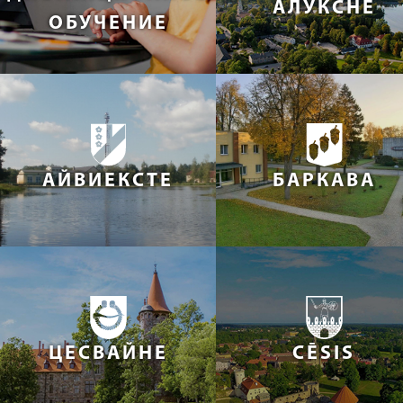
АЛУКСНЕ
ОБУЧЕНИЕ
АЙВИЕКСТЕ
БАРКАВА
ЦЕСВАЙНЕ
CĒSIS