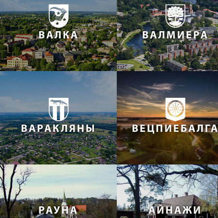
ВАЛКА
ВАЛМИЕРА
ВАРАКЛЯНЫ
ВЕЦПИЕБАЛГ
РАУНА
АЙНАЖИ