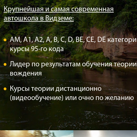
Крупнейшая и самая современная
автошкола в Видземе
:
AM, A1, A2, A, B, C, D, BE, CE, DE категори
курсы 95-го кода
Лидер по результатам обучения теории
вождения
Курсы теории дистанционно
(видеообучение) или очно по желанию