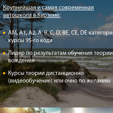
Крупнейшая и самая современная
автошкола в Курземе
:
AM, A1, A2, A, B, C, D, BE, CE, DE категори
курсы 95-го кода
Лидер по результатам обучения теории
вождения
Курсы теории дистанционно
(видеообучение) или очно по желанию