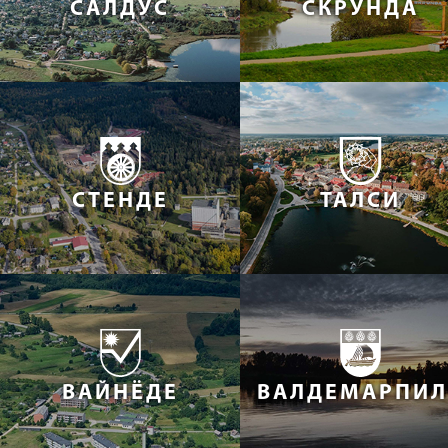
САЛДУС
СКРУНДА
СТЕНДЕ
ТАЛСИ
ВАЙНЁДЕ
ВАЛДЕМАРПИЛ