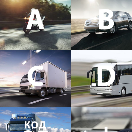
A
B
C
D
КОД