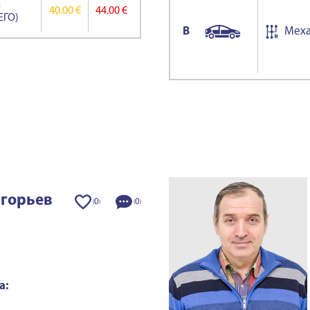
2
40.00 €
44.00 €
ЕГО)
B
Меха
игорьев
0
0
(
)
(
)
а: