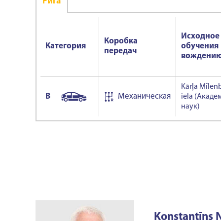
Ригa
Исходное
Коробка
Категория
обучения
передач
вождени
Kārļa Mīlen
B
Механическая
iela (Акаде
наук)
Konstantīns 