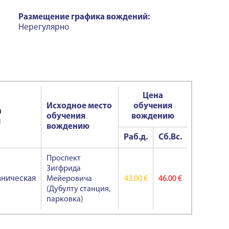
Размещение графика вождений:
Нерегулярно
Цена
Исходное место
обучения
а
обучения
вождению
ч
вождению
Раб.д.
Сб.Вс.
Проспект
Зигфрида
ническая
Мейеровича
43.00 €
46.00 €
(Дубулту станция,
парковка)