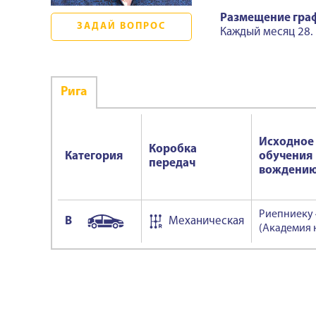
Размещение гра
ЗАДАЙ ВОПРОС
Каждый месяц 28.
Ригa
Исходное
Коробка
Категория
обучения
передач
вождени
Риепниеку 
B
Механическая
(Академия 