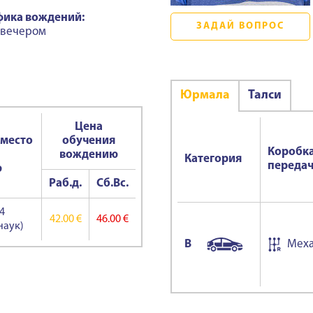
фика вождений:
ЗАДАЙ ВОПРОС
 вечером
Юрмала
Талси
Цена
 место
обучения
Коробк
вождению
Категория
переда
ю
Раб.д.
Сб.Вс.
4
42.00 €
46.00 €
наук)
B
Меха