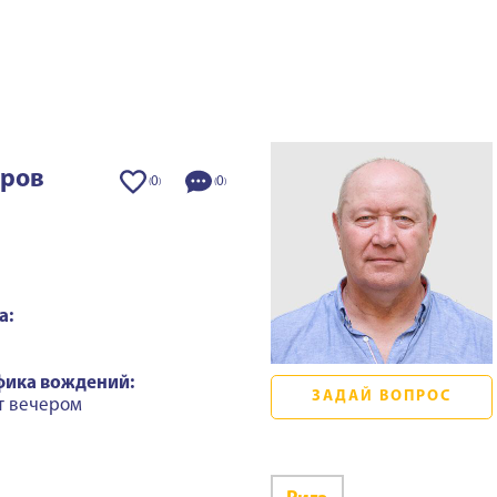
еров
0
0
(
)
(
)
а:
фика вождений:
ЗАДАЙ ВОПРОС
т вечером