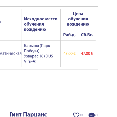
Цена
Исходное место
обучения
а
обучения
вождению
ч
вождению
Раб.д.
Сб.Вс.
Барыню (Парк
Победы)
матическая
43.00 €
47.00 €
Узварас 16 (DUS
Virši-A)
Гинт Парцанс
0
0
(
)
(
)