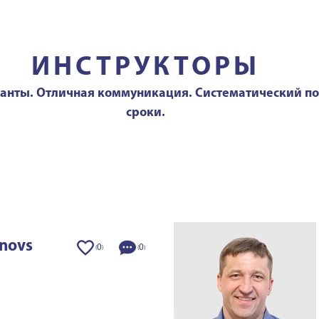
ИНСТРУКТОРЫ
ланты. Отличная коммуникация. Систематический п
сроки.
anovs
0
0
(
)
(
)