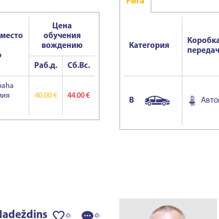
Ригa
Цена
 место
обучения
Коробк
вождению
Категория
переда
ю
Раб.д.
Сб.Вс.
baha
мия
40.00 €
44.00 €
B
Авто
Nadeždins
0
0
(
)
(
)