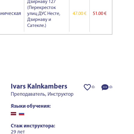
Дзирнаву 127
(Перекресток
ническая
улиц ДУС Несте,
47.00 €
51.00 €
Дзирнаву и
Сатекле.)
Ivars Kalnkambers
0
0
(
)
(
)
Преподаватель, Инструктор
Языки обучения:
Стаж инструктора:
29 лет