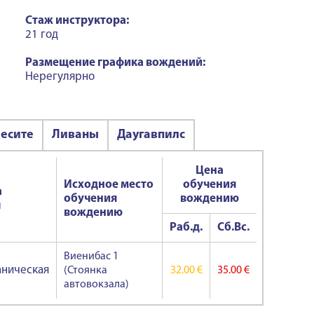
Стаж инструктора:
21 год
Размещение графика вождений:
Нерегулярно
есите
Ливаны
Даугавпилс
Цена
Исходное место
обучения
а
обучения
вождению
ч
вождению
Раб.д.
Сб.Вс.
Виенибас 1
ническая
(Стоянка
32.00 €
35.00 €
автовокзала)