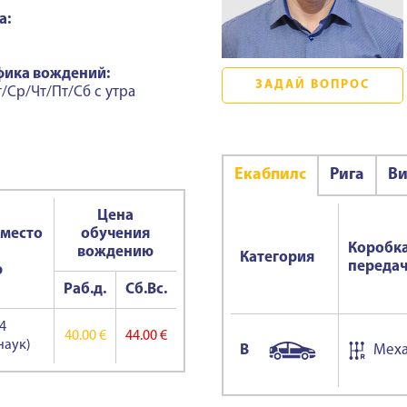
а:
фика вождений:
ЗАДАЙ ВОПРОС
/Ср/Чт/Пт/Сб с утра
Екабпилс
Ригa
Ви
Цена
 место
обучения
Коробк
вождению
Категория
переда
ю
Раб.д.
Сб.Вс.
4
40.00 €
44.00 €
наук)
B
Меха