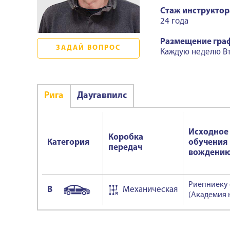
Стаж инструктор
24 года
Размещение гра
ЗАДАЙ ВОПРОС
Каждую неделю Вт
Ригa
Даугавпилс
Исходное
Коробка
Категория
обучения
передач
вождени
Риепниеку 
B
Механическая
(Академия 