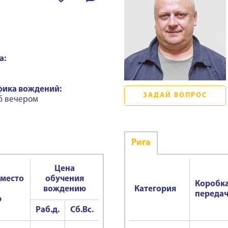
а:
фика вождений:
ЗАДАЙ ВОПРОС
б вечером
Ригa
Цена
 место
обучения
Коробк
вождению
Категория
переда
ю
Раб.д.
Сб.Вс.