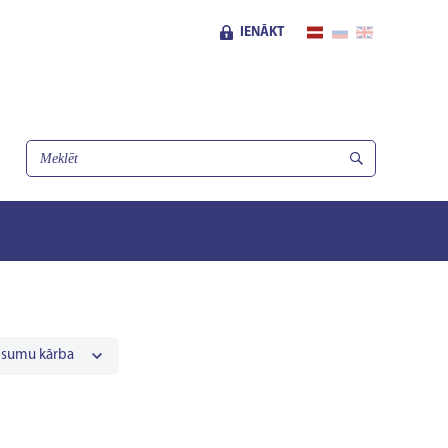
IENĀKT
esumu kārba