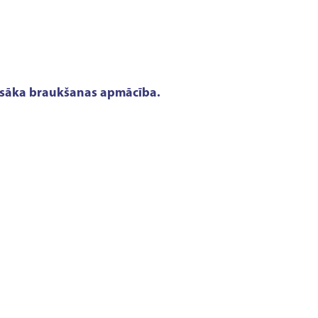
 - īsāka braukšanas apmācība.