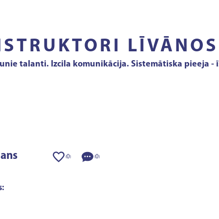
NSTRUKTORI LĪVĀNOS
jaunie talanti. Izcila komunikācija. Sistemātiska pieeja
mans
0
0
(
)
(
)
: