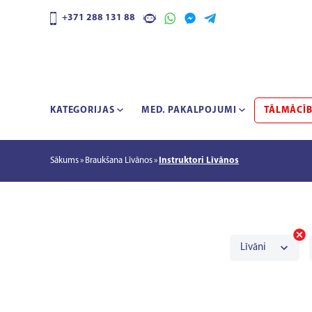
+371 288 131 88
KATEGORIJAS
MED. PAKALPOJUMI
TĀLMĀCĪ
Sākums
Braukšana Līvānos
Instruktori Līvānos
Līvāni