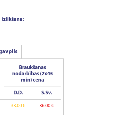
 izlikšana:
avpils
Braukšanas
nodarbības (2x45
min) cena
D.D.
S.Sv.
33.00 €
36.00 €