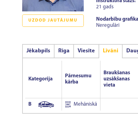
Instruktora stāžs:
21 gads
Nodarbību grafika
UZDOD JAUTĀJUMU
Neregulāri
Jēkabpils
Rīga
Viesīte
Līvāni
Daug
Braukšanas
Pārnesumu
Kategorija
uzsākšanas
kārba
vieta
B
Mehāniskā