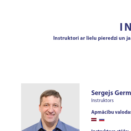
I
Instruktori ar lielu pieredzi un 
Sergejs Ger
Instruktors
Apmācību valodas