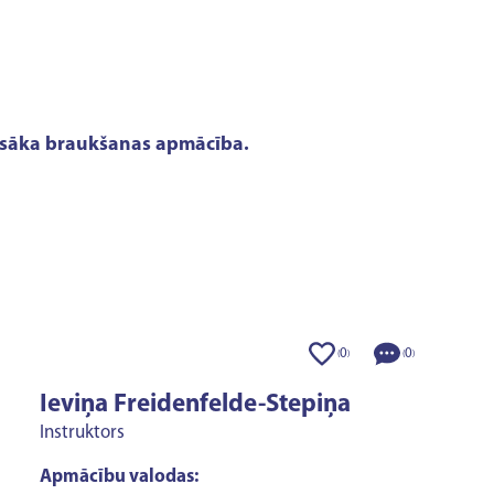
 - īsāka braukšanas apmācība.
0
0
(
)
(
)
Ieviņa Freidenfelde-Stepiņa
Instruktors
Apmācību valodas: