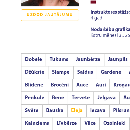
Instruktores stāžs:
UZDOD JAUTĀJUMU
4 gadi
Nodarbību grafika
Katru mēnesi 3., 25
Dobele
Tukums
Jaunbērze
Jaunpils
Džūkste
Slampe
Saldus
Gardene
Blīdene
Brocēni
Auce
Auri
Kroņa
Penkule
Bēne
Tērvete
Jelgava
Au
Svēte
Bauska
Eleja
Iecava
Pilsru
Kalnciems
Līvbērze
Vilce
Ozolnieki