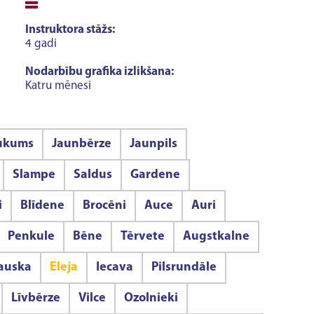
Instruktora stāžs:
4 gadi
Nodarbību grafika izlikšana:
Katru mēnesi
ukums
Jaunbērze
Jaunpils
Slampe
Saldus
Gardene
i
Blīdene
Brocēni
Auce
Auri
Penkule
Bēne
Tērvete
Augstkalne
auska
Eleja
Iecava
Pilsrundāle
Līvbērze
Vilce
Ozolnieki