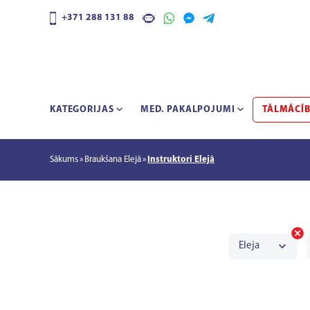
+371 288 131 88
KATEGORIJAS
MED. PAKALPOJUMI
TĀLMĀCĪ
Sākums
Braukšana Elejā
Instruktori Elejā
Eleja