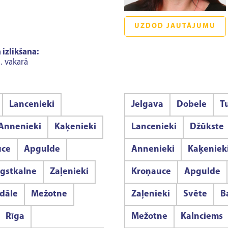
UZDOD JAUTĀJUMU
 izlikšana:
. vakarā
Lancenieki
Jelgava
Dobele
T
Annenieki
Kaķenieki
Lancenieki
Džūkste
uce
Apgulde
Annenieki
Kaķeniek
gstkalne
Zaļenieki
Kroņauce
Apgulde
ndāle
Mežotne
Zaļenieki
Svēte
B
Rīga
Mežotne
Kalnciems