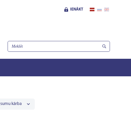
IENĀKT
esumu kārba