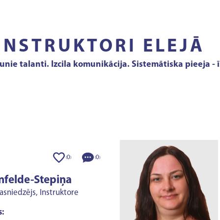
INSTRUKTORI ELEJĀ
jaunie talanti. Izcila komunikācija. Sistemātiska pieeja
0
0
(
)
(
)
nfelde-Stepiņa
pasniedzējs, Instruktore
: