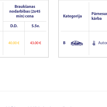
Braukšanas
nodarbības (2x45
Pārnes
min) cena
Kategorija
kārba
D.D.
S.Sv.
B
Auto
40.00 €
43.00 €