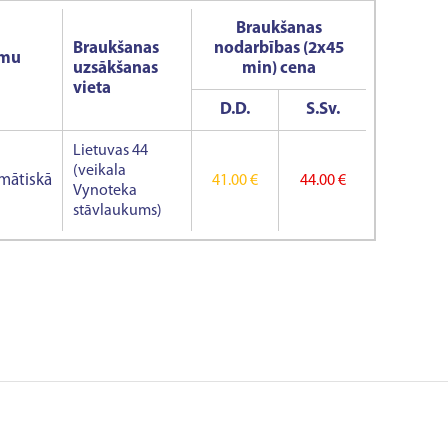
Braukšanas
Braukšanas
nodarbības (2x45
umu
uzsākšanas
min) cena
vieta
D.D.
S.Sv.
Lietuvas 44
(veikala
mātiskā
41.00 €
44.00 €
Vynoteka
stāvlaukums)