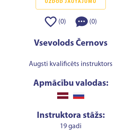
UZDOD JAUTĀJUMU
(
)
(
)
0
0
Vsevolods Černovs
Augsti kvalificēts instruktors
Apmācību valodas:
Instruktora stāžs:
19 gadi