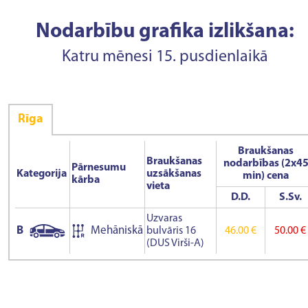
Nodarbību grafika izlikšana:
Katru mēnesi 15. pusdienlaikā
Rīga
Braukšanas
Braukšanas
nodarbības (2x4
Pārnesumu
Kategorija
uzsākšanas
min) cena
kārba
vieta
D.D.
S.Sv.
Uzvaras
B
Mehāniskā
bulvāris 16
46.00 €
50.00 €
(DUS Virši-A)