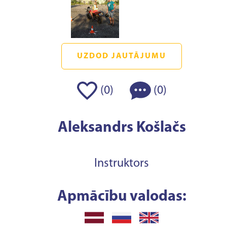
UZDOD JAUTĀJUMU
(
)
(
)
0
0
Aleksandrs Košlačs
Instruktors
Apmācību valodas: