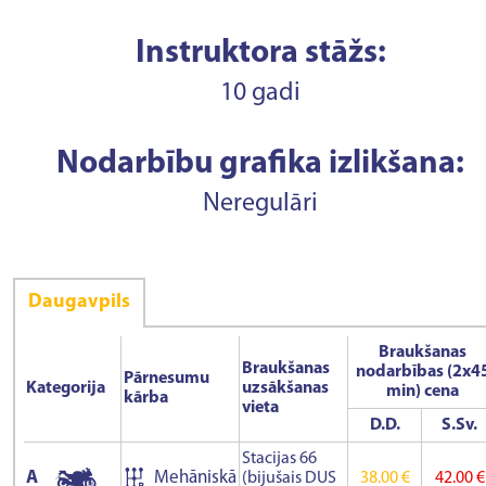
Instruktora stāžs:
10 gadi
Nodarbību grafika izlikšana:
Neregulāri
Daugavpils
Braukšanas
Braukšanas
nodarbības (2x4
Pārnesumu
Kategorija
uzsākšanas
min) cena
kārba
vieta
D.D.
S.Sv.
Stacijas 66
A
Mehāniskā
(bijušais DUS
38.00 €
42.00 €