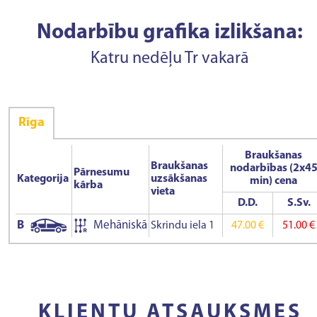
Nodarbību grafika izlikšana:
Katru nedēļu Tr vakarā
Rīga
Braukšanas
Braukšanas
nodarbības (2x4
Pārnesumu
Kategorija
uzsākšanas
min) cena
kārba
vieta
D.D.
S.Sv.
B
Mehāniskā
Skrindu iela 1
47.00 €
51.00 €
KLIENTU ATSAUKSMES