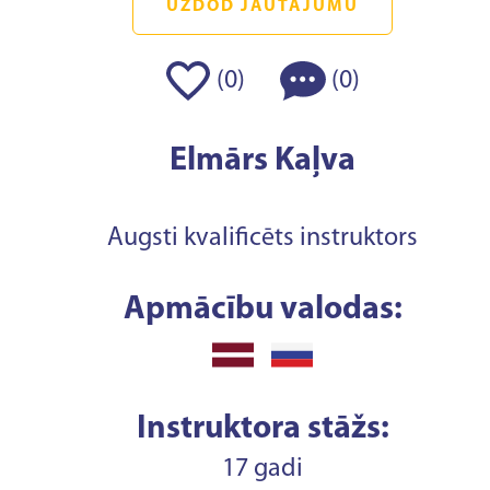
UZDOD JAUTĀJUMU
(
)
(
)
0
0
Elmārs Kaļva
Augsti kvalificēts instruktors
Apmācību valodas:
Instruktora stāžs:
17 gadi