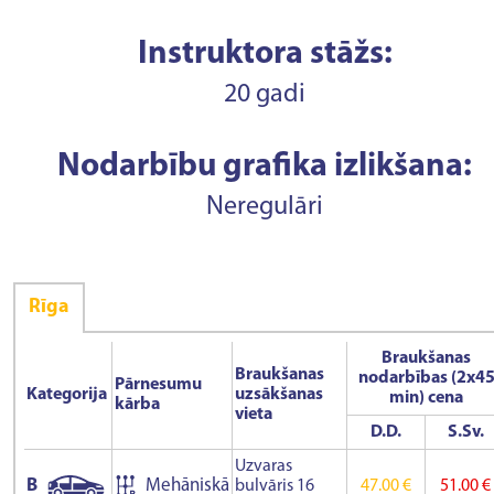
Instruktora stāžs:
20 gadi
Nodarbību grafika izlikšana:
Neregulāri
Rīga
Braukšanas
Braukšanas
nodarbības (2x4
Pārnesumu
Kategorija
uzsākšanas
min) cena
kārba
vieta
D.D.
S.Sv.
Uzvaras
B
Mehāniskā
bulvāris 16
47.00 €
51.00 €