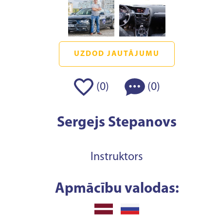
UZDOD JAUTĀJUMU
(
)
(
)
0
0
Sergejs Stepanovs
Instruktors
Apmācību valodas: