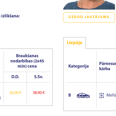
 izlikšana:
UZDOD JAUTĀJUMU
Liepāja
Braukšanas
nodarbības (2x45
Pārnes
min) cena
Kategorija
kārba
D.D.
S.Sv.
36.00 €
38.00 €
B
Mehā
)