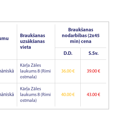
Braukšanas
Braukšanas
nodarbības (2x45
sumu
uzsākšanas
min) cena
vieta
D.D.
S.Sv.
Kārļa Zāles
āniskā
laukums 8 (Rimi
36.00 €
39.00 €
ostmala)
Kārļa Zāles
āniskā
laukums 8 (Rimi
40.00 €
43.00 €
ostmala)