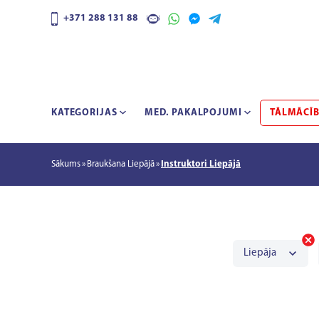
+371 288 131 88
KATEGORIJAS
MED. PAKALPOJUMI
TĀLMĀCĪ
Sākums
Braukšana Liepājā
Instruktori Liepājā
Liepāja