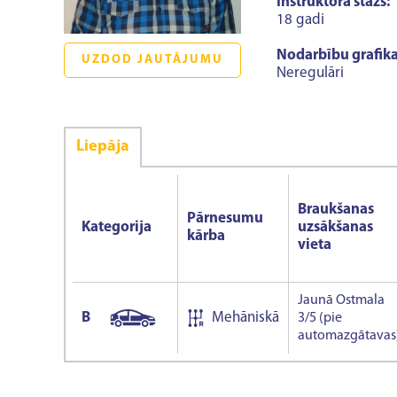
Instruktora stāžs:
18 gadi
Nodarbību grafika
UZDOD JAUTĀJUMU
Neregulāri
Liepāja
Braukšanas
Pārnesumu
Kategorija
uzsākšanas
kārba
vieta
Jaunā Ostmala
B
Mehāniskā
3/5 (pie
automazgātavas