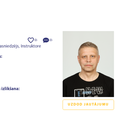
0
0
(
)
(
)
pasniedzējs, Instruktore
:
 izlikšana:
UZDOD JAUTĀJUMU