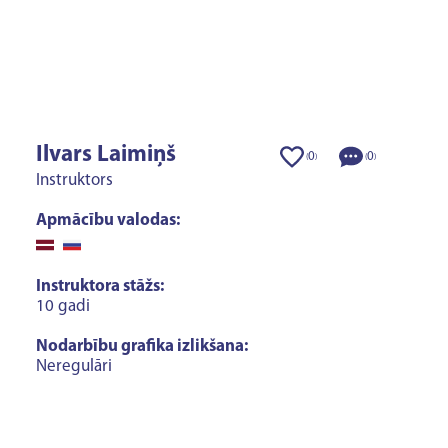
Ilvars Laimiņš
0
0
(
)
(
)
Instruktors
Apmācību valodas:
Instruktora stāžs:
10 gadi
Nodarbību grafika izlikšana:
Neregulāri