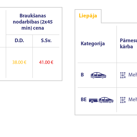
Liepāja
Braukšanas
nodarbības (2x45
min) cena
D.D.
S.Sv.
Pārne
Kategorija
kārba
38.00 €
41.00 €
B
Meh
BE
Meh