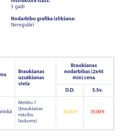
Instruktora stāžs:
5 gadi
Nodarbību grafika izlikšana:
Neregulāri
Braukšanas
Braukšanas
nodarbības (2x45
umu
uzsākšanas
min) cena
vieta
D.D.
S.Sv.
Meldru 1
(braukšanas
niskā
32.00 €
35.00 €
mācību
laukums)