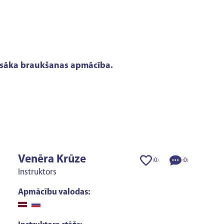
 - īsāka braukšanas apmācība.
Venēra Krūze
0
0
(
)
(
)
Instruktors
Apmācību valodas: