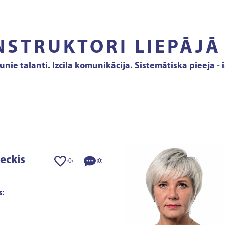
NSTRUKTORI LIEPĀJĀ
jaunie talanti. Izcila komunikācija. Sistemātiska pieeja
eckis
0
0
(
)
(
)
: