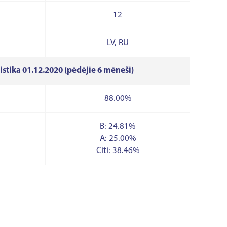
12
LV, RU
istika 01.12.2020 (pēdējie 6 mēneši)
88.00%
B: 24.81%
A: 25.00%
Citi: 38.46%