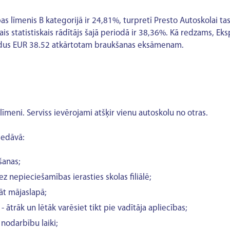
 līmenis B kategorijā ir 24,81%, turpretī Presto Autoskolai tas 
is statistiskais rādītājs šajā periodā ir 38,36%. Kā redzams, Eks
apildus EUR 38.52 atkārtotam braukšanas eksāmenam.
meni. Serviss ievērojami atšķir vienu autoskolu no otras.
iedāvā:
šanas;
z nepieciešamības ierasties skolas filiālē;
āt mājaslapā;
 ātrāk un lētāk varēsiet tikt pie vadītāja apliecības;
 nodarbību laiki;