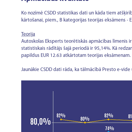
Ko nozīmē CSDD statistikas dati un kāda tiem atšķirī
kārtošanai, piem., B kategorijas teorijas eksāmens -
Teorija
Autoskolas Eksperts teorētiskās apmācības līmenis ir 
statistiskais rādītājs šajā periodā ir 95,14%. Kā redza
papildus EUR 12.63 atkārtotam teorijas eksāmenam.
Jaunākie CSDD dati rāda, ka tālmācībā Presto e-vide