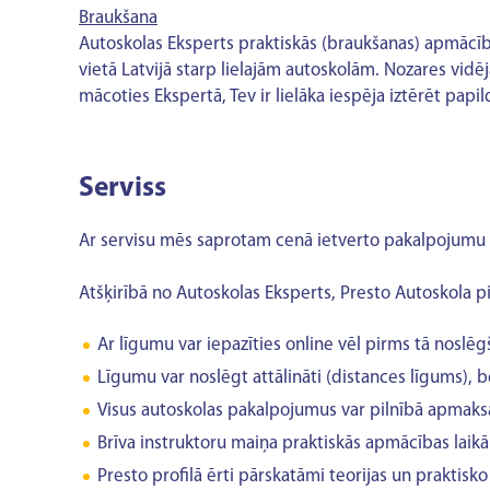
Braukšana
Autoskolas Eksperts praktiskās (braukšanas) apmācības
vietā Latvijā starp lielajām autoskolām. Nozares vidēja
mācoties Ekspertā, Tev ir lielāka iespēja iztērēt p
Serviss
Ar servisu mēs saprotam cenā ietverto pakalpojumu lī
Atšķirībā no
Autoskolas Eksperts
, Presto Autoskola p
Ar līgumu var iepazīties online vēl pirms tā noslēg
Līgumu var noslēgt attālināti (distances līgums), be
Visus autoskolas pakalpojumus var pilnībā apmaks
Brīva instruktoru maiņa praktiskās apmācības laikā -
Presto profilā ērti pārskatāmi teorijas un praktisko