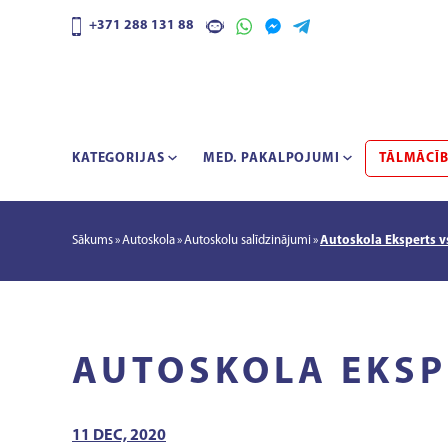
+371 288 131 88
KATEGORIJAS
MED. PAKALPOJUMI
TĀLMĀCĪ
Sākums
Autoskola
Autoskolu salīdzinājumi
Autoskola Eksperts 
AUTOSKOLA EKSP
11 DEC, 2020