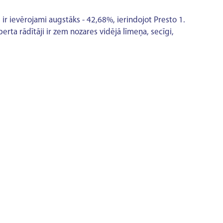
ir ievērojami augstāks - 42,68%, ierindojot Presto 1.
perta rādītāji ir zem nozares vidējā līmeņa, secīgi,