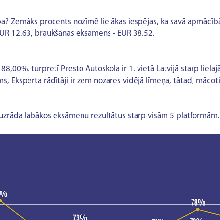
ba? Zemāks procents nozīmē lielākas iespējas, ka savā apmācībā
 EUR 12.63, braukšanas eksāmens - EUR 38.52.
88,00%, turpretī Presto Autoskola ir 1. vietā Latvijā starp liel
ms, Eksperta rādītāji ir zem nozares vidējā līmeņa, tātad, mācotie
 uzrāda labākos eksāmenu rezultātus starp visām 5 platformām.