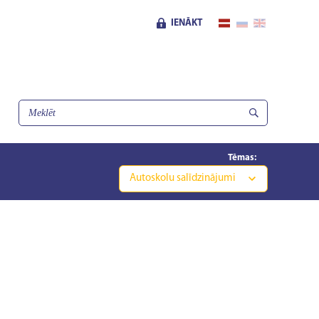
IENĀKT
Tēmas:
Autoskolu salīdzinājumi