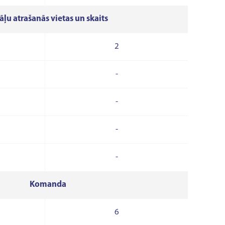
iāļu atrašanās vietas un skaits
2
-
-
-
-
Komanda
6