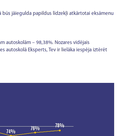
 būs jāiegulda papildus līdzekļi atkārtotai eksāmenu
ajām autoskolām – 98,38%. Nozares vidējais
s autoskolā Eksperts, Tev ir lielāka iespēja iztērēt