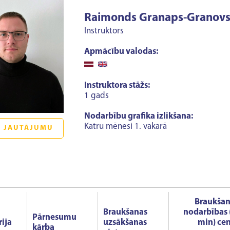
Raimonds Granaps-Granovs
Instruktors
Apmācību valodas:
Instruktora stāžs:
1 gads
Nodarbību grafika izlikšana:
Katru mēnesi 1. vakarā
 JAUTĀJUMU
Braukšan
Braukšanas
nodarbības 
Pārnesumu
ija
uzsākšanas
min) ce
kārba