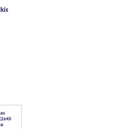
kis
as
(2x45
na