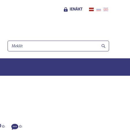
IENĀKT
0
0
(
)
(
)