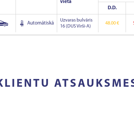
vieta
D.D.
Uzvaras bulvāris
Automātiskā
48.00 €
16 (DUS Virši-A)
KLIENTU ATSAUKSME