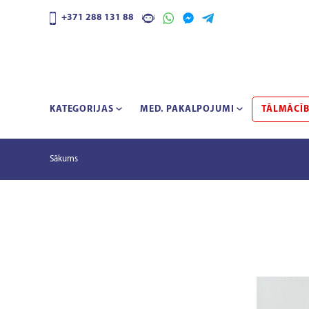
+371 288 131 88
KATEGORIJAS
MED. PAKALPOJUMI
TĀLMĀCĪ
Sākums